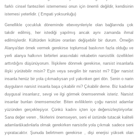
farklı cinsel fantezileri istememesi onun için önemli değildir, kendisinin
istemesi yeterlidir. ( Empati yoksunluğu)
Genellikle çocukluk döneminde ebeveynleriyle olan bağlarında çok
takdir edilmiş, her istediği yapılmış ancak aynı zamanda ihmal
edilmişlerdir. Kültürden kültüre oranları değişebilir bir durum. Örneğin
Alanya'dan örnek vermek gerekirse toplumsal baskının fazla olduğu ve
yerli alanya halkının birbirleri arasındaki rekabetin narsistlik özellikleri
arttırdığını düşünüyorum. İlişkilere dönmek gerekirse, narsist insanlarla
ilişki yürütebilir misin? Eşin veya sevgilin bir narsist mi? Eğer narsist
insanla henüz bir yola çıkmadıysan yol yakınken geri dön. Senin o narin
duyguların narsist insanla başa çıkabilir mi? Çıkabilir deme. Biz kadınlar
duygusal insanlarız, sevgi ve ilgi görmek önemsenmek isteriz. Narsist
insanlar bunları önemsemezler. Biten evliliklerin çoğu narsist adamlar
yüzünden gerçekleşiyor. Çünkü kadını içten içe değersizleştiriyorlar.
Sana değer veren , fikirlerini önemseyen, seni el üstünde tutacak kaliteli
adamlar&kadınlarla olmak gerekirken narsistle yola çıkmak sadece seni
yıpratacaktır. Şunuda belirtmem gerekirse , dişi enerjisi yüksek olan