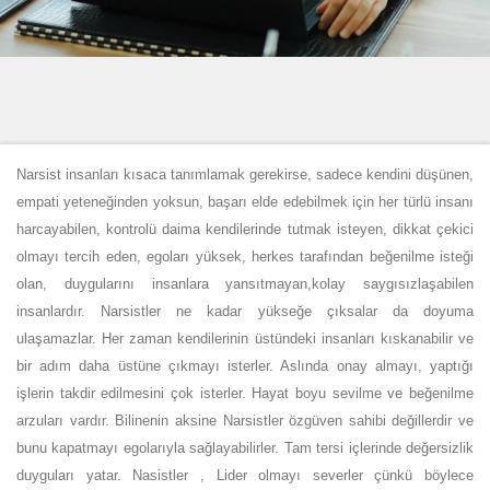
Narsist insanları kısaca tanımlamak gerekirse, sadece kendini düşünen,
empati yeteneğinden yoksun, başarı elde edebilmek için her türlü insanı
harcayabilen, kontrolü daima kendilerinde tutmak isteyen, dikkat çekici
olmayı tercih eden, egoları yüksek, herkes tarafından beğenilme isteği
olan, duygularını insanlara yansıtmayan,kolay saygısızlaşabilen
insanlardır. Narsistler ne kadar yükseğe çıksalar da doyuma
ulaşamazlar. Her zaman kendilerinin üstündeki insanları kıskanabilir ve
bir adım daha üstüne çıkmayı isterler. Aslında onay almayı, yaptığı
işlerin takdir edilmesini çok isterler. Hayat boyu sevilme ve beğenilme
arzuları vardır. Bilinenin aksine Narsistler özgüven sahibi değillerdir ve
bunu kapatmayı egolarıyla sağlayabilirler. Tam tersi içlerinde değersizlik
duyguları yatar. Nasistler , Lider olmayı severler çünkü böylece